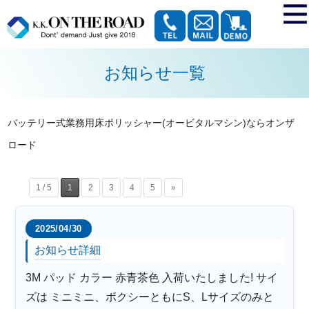
お知らせ一覧
バッテリー式業務用床ポリッシャー(オービタルマシン)ならオンザ
ロード
1 / 5
1
2
3
4
5
»
2025/04/30
お知らせ詳細
3M パッド カラー 赤青茶色 入荷いたしました! サイ
ズは ミニミニ、ボクシーともにS、Lサイズのみと